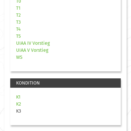
T0
T1
T2
T3
T4
T5
UIAA IV Vorstieg
UIAA V Vorstieg
WS
KONDITION
K1
K2
K3