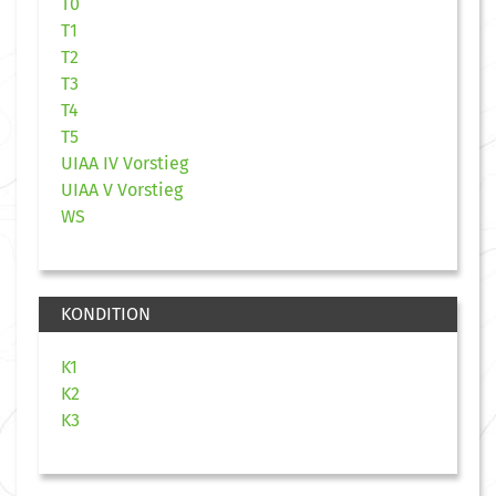
T0
T1
T2
T3
T4
T5
UIAA IV Vorstieg
UIAA V Vorstieg
WS
KONDITION
K1
K2
K3