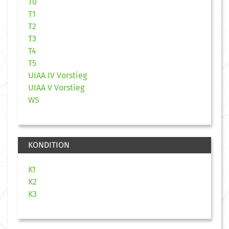
T0
T1
T2
T3
T4
T5
UIAA IV Vorstieg
UIAA V Vorstieg
WS
KONDITION
K1
K2
K3