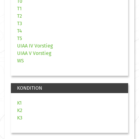
T0
T1
T2
T3
T4
T5
UIAA IV Vorstieg
UIAA V Vorstieg
WS
KONDITION
K1
K2
K3