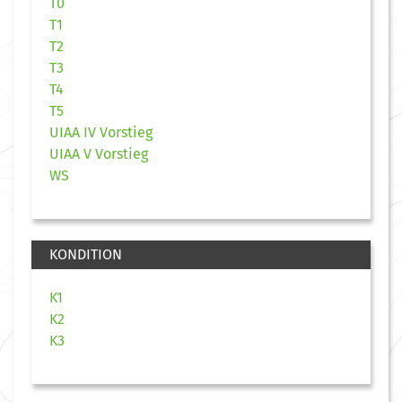
T0
T1
T2
T3
T4
T5
UIAA IV Vorstieg
UIAA V Vorstieg
WS
KONDITION
K1
K2
K3