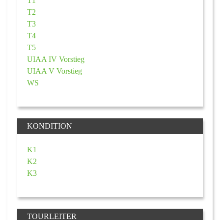
T1
T2
T3
T4
T5
UIAA IV Vorstieg
UIAA V Vorstieg
WS
KONDITION
K1
K2
K3
TOURLEITER