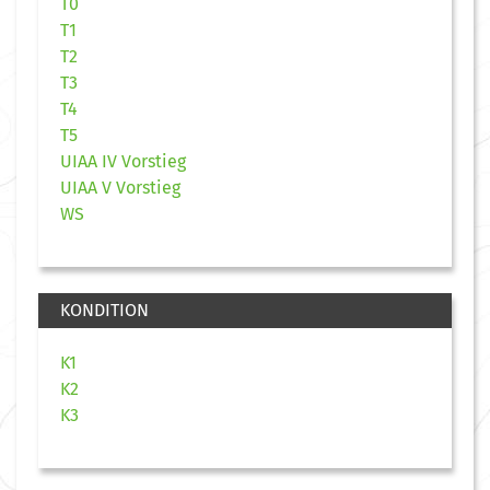
T0
T1
T2
T3
T4
T5
UIAA IV Vorstieg
UIAA V Vorstieg
WS
KONDITION
K1
K2
K3