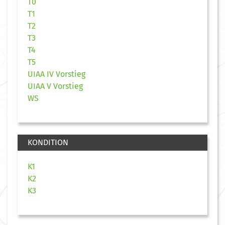
T0
T1
T2
T3
T4
T5
UIAA IV Vorstieg
UIAA V Vorstieg
WS
KONDITION
K1
K2
K3