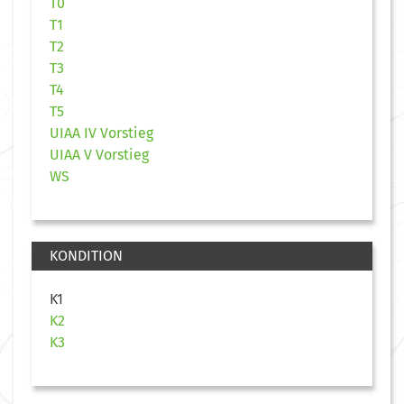
T0
T1
T2
T3
T4
T5
UIAA IV Vorstieg
UIAA V Vorstieg
WS
KONDITION
K1
K2
K3