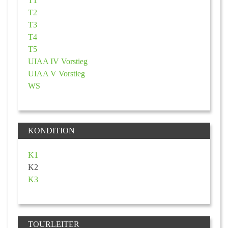
T1
T2
T3
T4
T5
UIAA IV Vorstieg
UIAA V Vorstieg
WS
KONDITION
K1
K2
K3
TOURLEITER