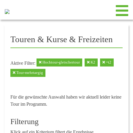
Touren & Kurse & Freizeiten
Hochtour-gletschertour
K2
=t2
Aktive Filter:
Tour-mehrtaegig
Für die gewünschte Auswahl haben wir aktuell leider keine
Tour im Programm.
Filterung
Klick auf ein Kriterium filtert die Ergebnisse.