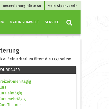
Reservierung Hütte Au
Mein Alpenverein
UM
NATUR&UMWELT
SERVICE
lterung
ck auf ein Kriterium filtert die Ergebnisse.
TOURDAUER
Freizeit-mehrtägig
Kurs
Kurs-eintägig
Kurs-mehrtägig
Kurs-Theorie