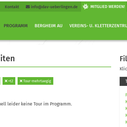
Kontakt
info@dav-ueberlingen.de
PROGRAMM
BERGHEIM AU
VEREINS- U. KLETTERZENTR
iten
Fi
Kli
=t2
Tour-mehrtaegig
ell leider keine Tour im Programm.