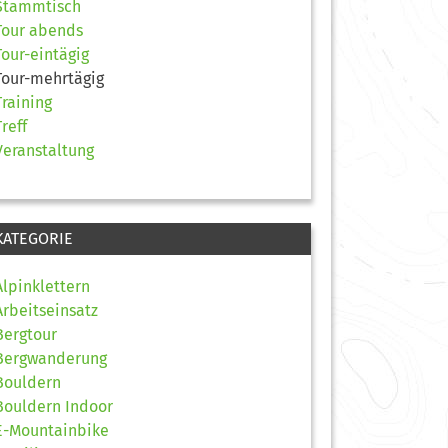
Stammtisch
Tour abends
Tour-eintägig
Tour-mehrtägig
Training
Treff
Veranstaltung
KATEGORIE
Alpinklettern
Arbeitseinsatz
Bergtour
Bergwanderung
Bouldern
Bouldern Indoor
E-Mountainbike