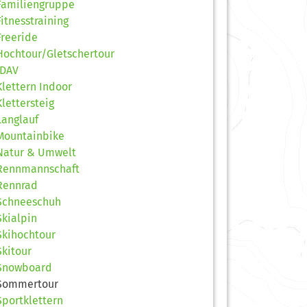
Familiengruppe
Fitnesstraining
Freeride
Hochtour/Gletschertour
JDAV
Klettern Indoor
Klettersteig
Langlauf
Mountainbike
Natur & Umwelt
Rennmannschaft
Rennrad
Schneeschuh
Skialpin
Skihochtour
Skitour
Snowboard
Sommertour
Sportklettern