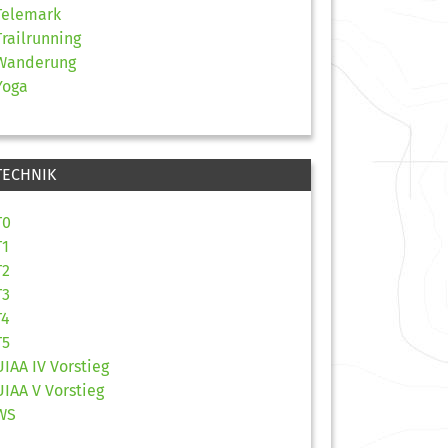
Telemark
Trailrunning
Wanderung
Yoga
TECHNIK
T0
T1
T2
T3
T4
T5
UIAA IV Vorstieg
UIAA V Vorstieg
WS