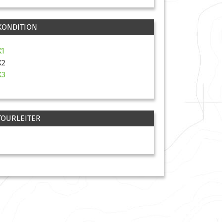
KONDITION
K1
K2
K3
TOURLEITER