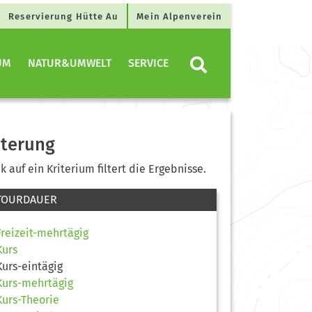
Reservierung Hütte Au
Mein Alpenverein
UM
NATUR&UMWELT
SERVICE
lterung
ck auf ein Kriterium filtert die Ergebnisse.
TOURDAUER
Freizeit-mehrtägig
Kurs
Kurs-eintägig
Kurs-mehrtägig
Kurs-Theorie