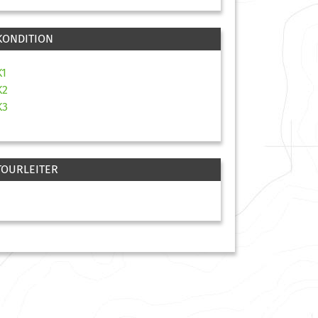
KONDITION
K1
K2
K3
TOURLEITER