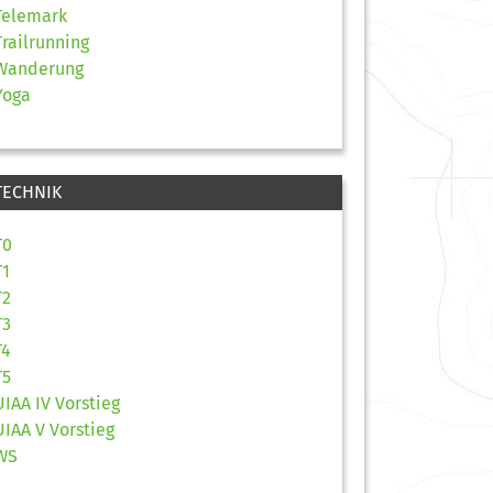
Telemark
Trailrunning
Wanderung
Yoga
TECHNIK
T0
T1
T2
T3
T4
T5
UIAA IV Vorstieg
UIAA V Vorstieg
WS