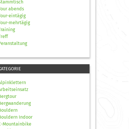
Stammtisch
Tour abends
Tour-eintägig
Tour-mehrtägig
Training
Treff
Veranstaltung
KATEGORIE
Alpinklettern
Arbeitseinsatz
Bergtour
Bergwanderung
Bouldern
Bouldern Indoor
E-Mountainbike