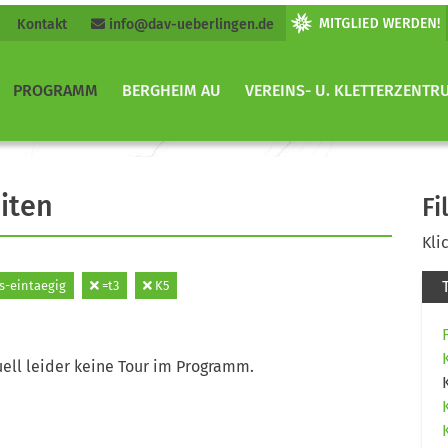
Kontakt
info@dav-ueberlingen.de
PROGRAMM
BERGHEIM AU
VEREINS- U. KLETTERZENTR
iten
Fi
Kli
s-eintaegig
=t3
K5
ell leider keine Tour im Programm.