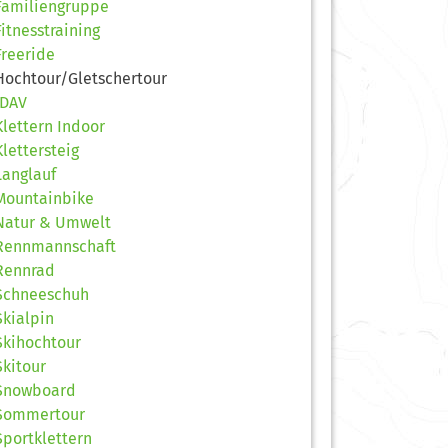
Familiengruppe
Fitnesstraining
Freeride
Hochtour/Gletschertour
JDAV
Klettern Indoor
Klettersteig
Langlauf
Mountainbike
Natur & Umwelt
Rennmannschaft
Rennrad
Schneeschuh
Skialpin
Skihochtour
Skitour
Snowboard
Sommertour
Sportklettern