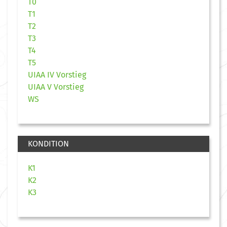
T0
T1
T2
T3
T4
T5
UIAA IV Vorstieg
UIAA V Vorstieg
WS
KONDITION
K1
K2
K3