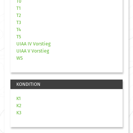
T0
T1
T2
T3
T4
T5
UIAA IV Vorstieg
UIAA V Vorstieg
WS
KONDITION
K1
K2
K3