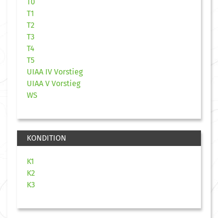
T0
T1
T2
T3
T4
T5
UIAA IV Vorstieg
UIAA V Vorstieg
WS
KONDITION
K1
K2
K3