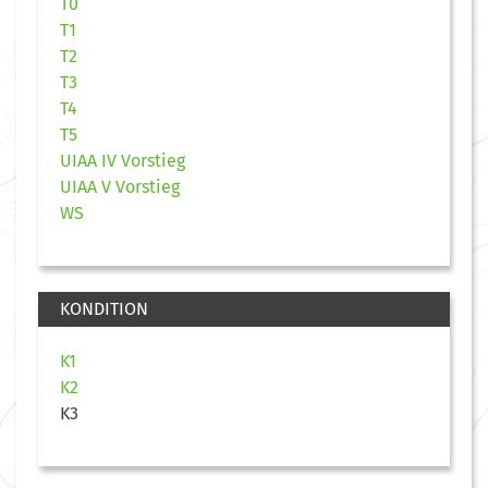
T0
T1
T2
T3
T4
T5
UIAA IV Vorstieg
UIAA V Vorstieg
WS
KONDITION
K1
K2
K3