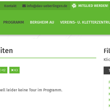
Kontakt
info@dav-ueberlingen.de
PROGRAMM
BERGHEIM AU
VEREINS- U. KLETTERZENTR
iten
Fi
Kli
=t2
K3
ell leider keine Tour im Programm.