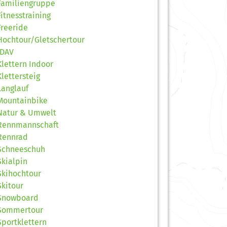
Familiengruppe
Fitnesstraining
Freeride
Hochtour/Gletschertour
JDAV
Klettern Indoor
Klettersteig
Langlauf
Mountainbike
Natur & Umwelt
Rennmannschaft
Rennrad
Schneeschuh
Skialpin
Skihochtour
Skitour
Snowboard
Sommertour
Sportklettern