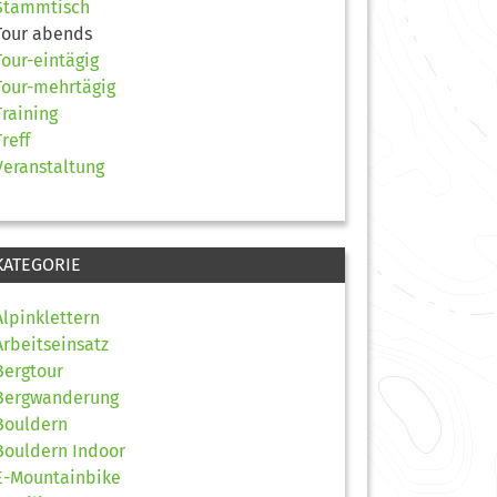
Stammtisch
Tour abends
Tour-eintägig
Tour-mehrtägig
Training
Treff
Veranstaltung
KATEGORIE
Alpinklettern
Arbeitseinsatz
Bergtour
Bergwanderung
Bouldern
Bouldern Indoor
E-Mountainbike