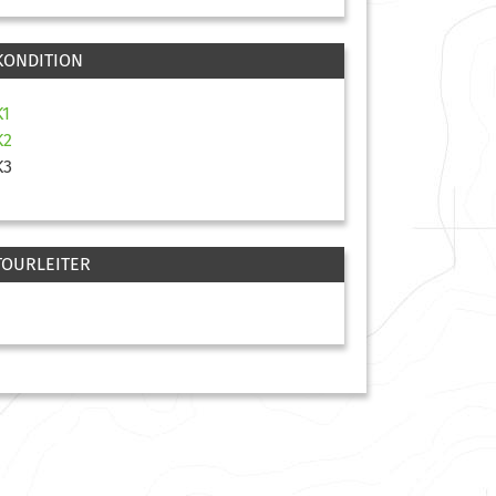
KONDITION
K1
K2
K3
TOURLEITER