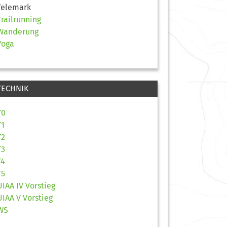
Telemark
Trailrunning
Wanderung
Yoga
TECHNIK
T0
T1
T2
T3
T4
T5
UIAA IV Vorstieg
UIAA V Vorstieg
WS