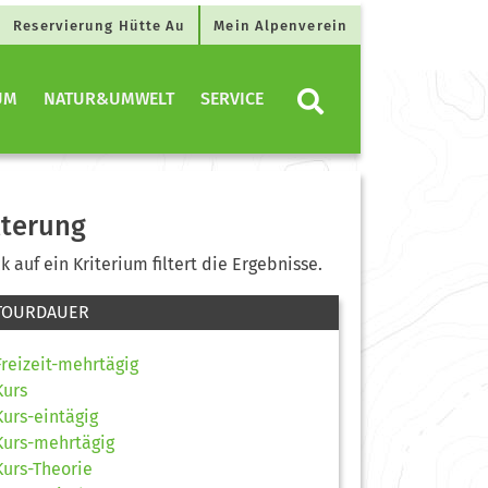
Reservierung Hütte Au
Mein Alpenverein
UM
NATUR&UMWELT
SERVICE
lterung
ck auf ein Kriterium filtert die Ergebnisse.
TOURDAUER
Freizeit-mehrtägig
Kurs
Kurs-eintägig
Kurs-mehrtägig
Kurs-Theorie