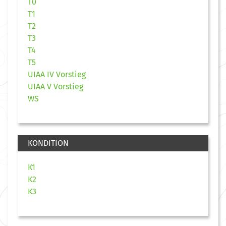
T0
T1
T2
T3
T4
T5
UIAA IV Vorstieg
UIAA V Vorstieg
WS
KONDITION
K1
K2
K3