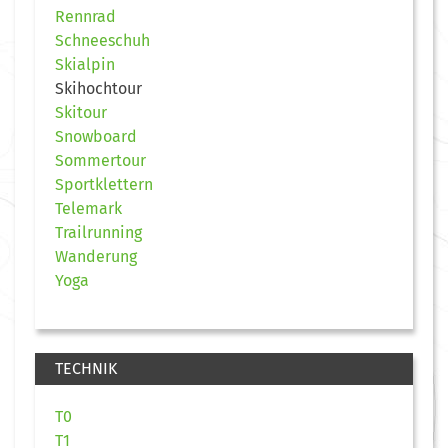
Rennrad
Schneeschuh
Skialpin
Skihochtour
Skitour
Snowboard
Sommertour
Sportklettern
Telemark
Trailrunning
Wanderung
Yoga
TECHNIK
T0
T1