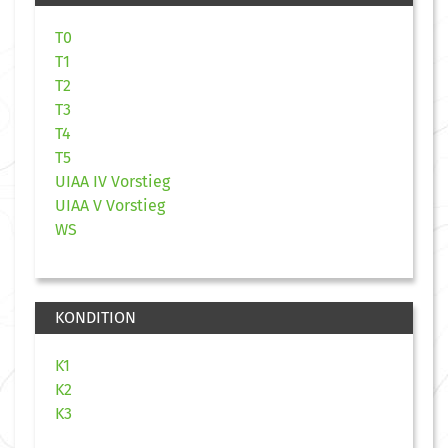
T0
T1
T2
T3
T4
T5
UIAA IV Vorstieg
UIAA V Vorstieg
WS
KONDITION
K1
K2
K3