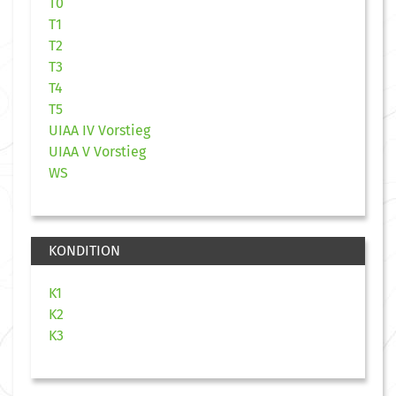
T0
T1
T2
T3
T4
T5
UIAA IV Vorstieg
UIAA V Vorstieg
WS
KONDITION
K1
K2
K3