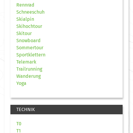
Rennrad
Schneeschuh
Skialpin
Skihochtour
Skitour
Snowboard
Sommertour
Sportklettern
Telemark
Trailrunning
Wanderung
Yoga
TECHNIK
T0
T1