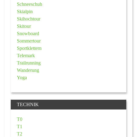
Schneeschuh
Skialpin
Skihochtour
Skitour
Snowboard
Sommertour
Sportklettern
Telemark
Trailrunning
Wanderung
Yoga
TECHNIK
T0
T1
T2