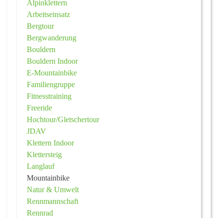
Alpinklettern
Arbeitseinsatz
Bergtour
Bergwanderung
Bouldern
Bouldern Indoor
E-Mountainbike
Familiengruppe
Fitnesstraining
Freeride
Hochtour/Gletschertour
JDAV
Klettern Indoor
Klettersteig
Langlauf
Mountainbike
Natur & Umwelt
Rennmannschaft
Rennrad