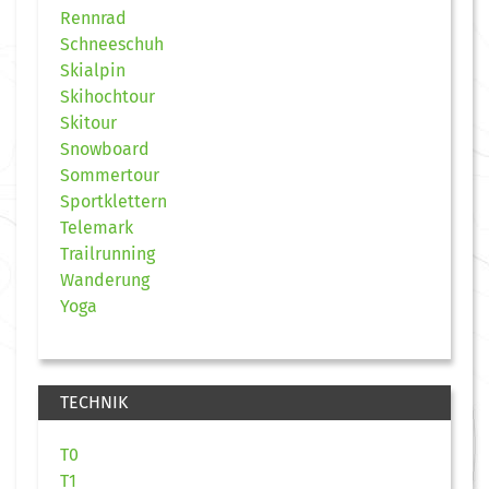
Rennrad
Schneeschuh
Skialpin
Skihochtour
Skitour
Snowboard
Sommertour
Sportklettern
Telemark
Trailrunning
Wanderung
Yoga
TECHNIK
T0
T1