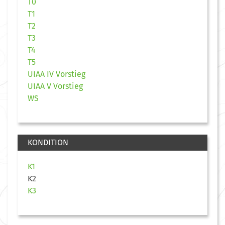
T0
T1
T2
T3
T4
T5
UIAA IV Vorstieg
UIAA V Vorstieg
WS
KONDITION
K1
K2
K3