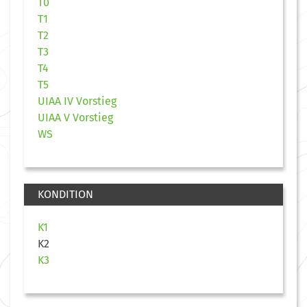
T0
T1
T2
T3
T4
T5
UIAA IV Vorstieg
UIAA V Vorstieg
WS
KONDITION
K1
K2
K3