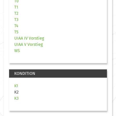
T0
T1
T2
T3
T4
T5
UIAA IV Vorstieg
UIAA V Vorstieg
WS
KONDITION
K1
K2
K3