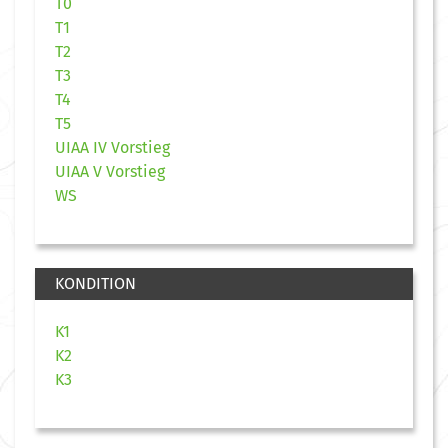
T0
T1
T2
T3
T4
T5
UIAA IV Vorstieg
UIAA V Vorstieg
WS
KONDITION
K1
K2
K3