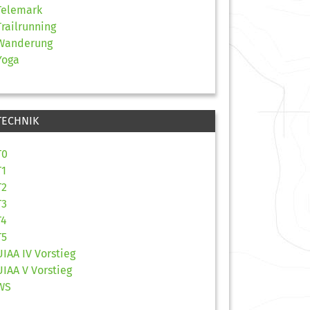
Telemark
Trailrunning
Wanderung
Yoga
TECHNIK
T0
T1
T2
T3
T4
T5
UIAA IV Vorstieg
UIAA V Vorstieg
WS