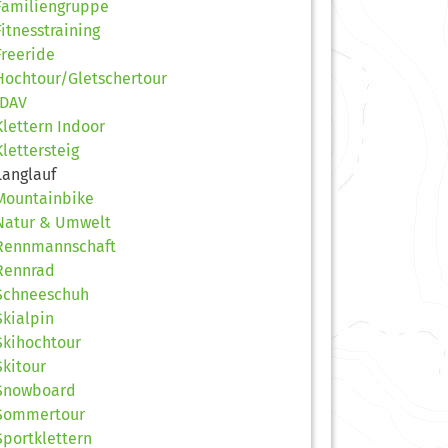
Familiengruppe
Fitnesstraining
Freeride
Hochtour/Gletschertour
JDAV
Klettern Indoor
Klettersteig
Langlauf
Mountainbike
Natur & Umwelt
Rennmannschaft
Rennrad
Schneeschuh
Skialpin
Skihochtour
Skitour
Snowboard
Sommertour
Sportklettern