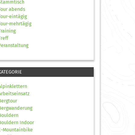
Stammtisch
Tour abends
Tour-eintägig
Tour-mehrtägig
Training
Treff
Veranstaltung
KATEGORIE
Alpinklettern
Arbeitseinsatz
Bergtour
Bergwanderung
Bouldern
Bouldern Indoor
E-Mountainbike