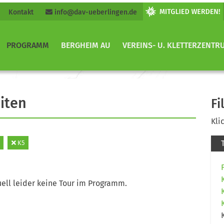
Kontakt
info@dav-ueberlingen.de
PROGRAMM
BERGHEIM AU
VEREINS- U. KLETTERZENTR
iten
Fi
Kli
K5
ell leider keine Tour im Programm.