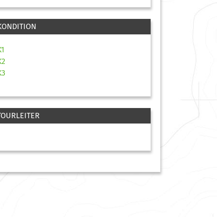
KONDITION
K1
K2
K3
TOURLEITER