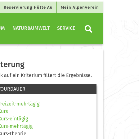
Reservierung Hütte Au
Mein Alpenverein
UM
NATUR&UMWELT
SERVICE
lterung
ck auf ein Kriterium filtert die Ergebnisse.
TOURDAUER
Freizeit-mehrtägig
Kurs
Kurs-eintägig
Kurs-mehrtägig
Kurs-Theorie