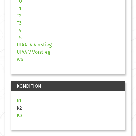
T0
T1
T2
T3
T4
T5
UIAA IV Vorstieg
UIAA V Vorstieg
WS
KONDITION
K1
K2
K3