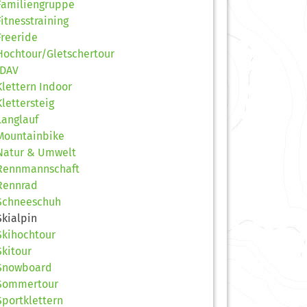
Familiengruppe
Fitnesstraining
Freeride
Hochtour/Gletschertour
JDAV
Klettern Indoor
Klettersteig
Langlauf
Mountainbike
Natur & Umwelt
Rennmannschaft
Rennrad
Schneeschuh
Skialpin
Skihochtour
Skitour
Snowboard
Sommertour
Sportklettern