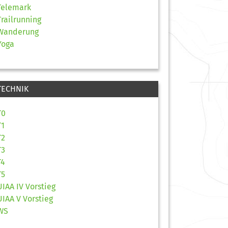
Telemark
Trailrunning
Wanderung
Yoga
TECHNIK
T0
T1
T2
T3
T4
T5
UIAA IV Vorstieg
UIAA V Vorstieg
WS