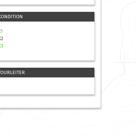
KONDITION
K1
K2
K3
TOURLEITER