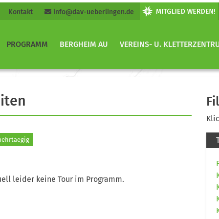
Kontakt
info@dav-ueberlingen.de
PROGRAMM
BERGHEIM AU
VEREINS- U. KLETTERZENTR
iten
Fi
Kli
ehrtaegig
ell leider keine Tour im Programm.