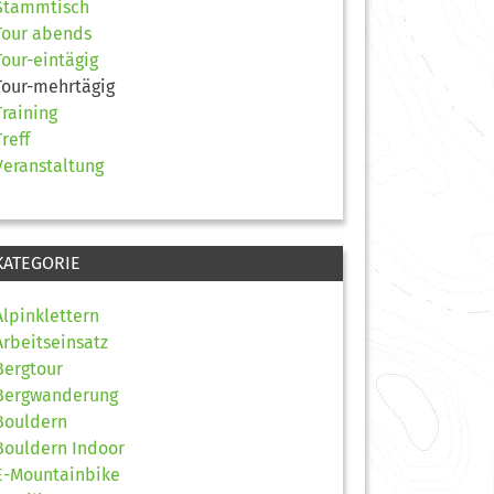
Stammtisch
Tour abends
Tour-eintägig
Tour-mehrtägig
Training
Treff
Veranstaltung
KATEGORIE
Alpinklettern
Arbeitseinsatz
Bergtour
Bergwanderung
Bouldern
Bouldern Indoor
E-Mountainbike