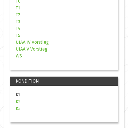
T0
T1
T2
T3
T4
T5
UIAA IV Vorstieg
UIAA V Vorstieg
WS
KONDITION
K1
K2
K3