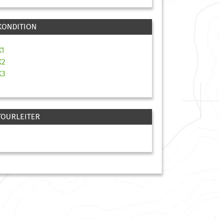
KONDITION
K1
K2
K3
TOURLEITER