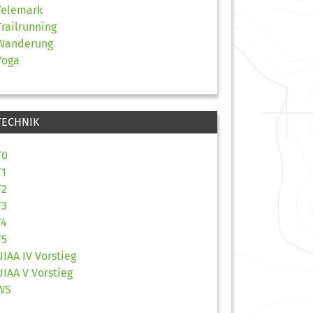
Telemark
Trailrunning
Wanderung
Yoga
TECHNIK
T0
T1
T2
T3
T4
T5
UIAA IV Vorstieg
UIAA V Vorstieg
WS