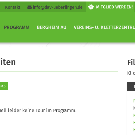
Kontakt
info@dav-ueberlingen.de
PROGRAMM
BERGHEIM AU
VEREINS- U. KLETTERZENTR
iten
Fi
Kli
=t5
ell leider keine Tour im Programm.