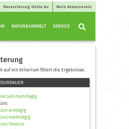
Reservierung Hütte Au
Mein Alpenverein
UM
NATUR&UMWELT
SERVICE
lterung
ck auf ein Kriterium filtert die Ergebnisse.
TOURDAUER
Freizeit-mehrtägig
Kurs
Kurs-eintägig
Kurs-mehrtägig
Kurs-Theorie