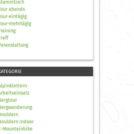
Stammtisch
Tour abends
Tour-eintägig
Tour-mehrtägig
Training
Treff
Veranstaltung
KATEGORIE
Alpinklettern
Arbeitseinsatz
Bergtour
Bergwanderung
Bouldern
Bouldern Indoor
E-Mountainbike