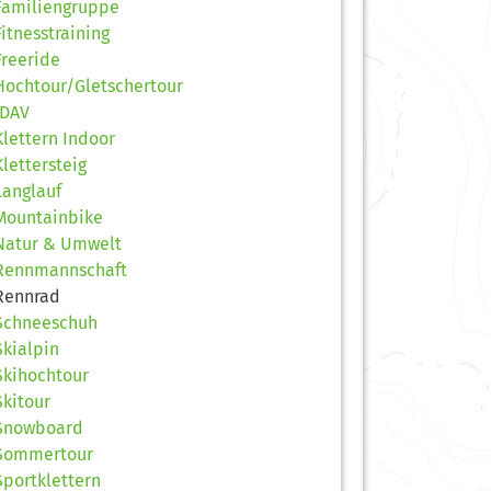
Familiengruppe
Fitnesstraining
Freeride
Hochtour/Gletschertour
JDAV
Klettern Indoor
Klettersteig
Langlauf
Mountainbike
Natur & Umwelt
Rennmannschaft
Rennrad
Schneeschuh
Skialpin
Skihochtour
Skitour
Snowboard
Sommertour
Sportklettern