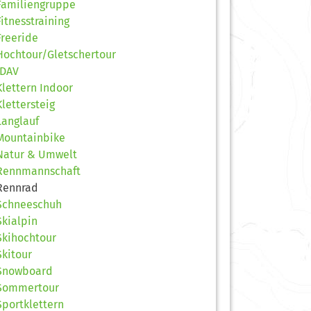
Familiengruppe
Fitnesstraining
Freeride
Hochtour/Gletschertour
JDAV
Klettern Indoor
Klettersteig
Langlauf
Mountainbike
Natur & Umwelt
Rennmannschaft
Rennrad
Schneeschuh
Skialpin
Skihochtour
Skitour
Snowboard
Sommertour
Sportklettern