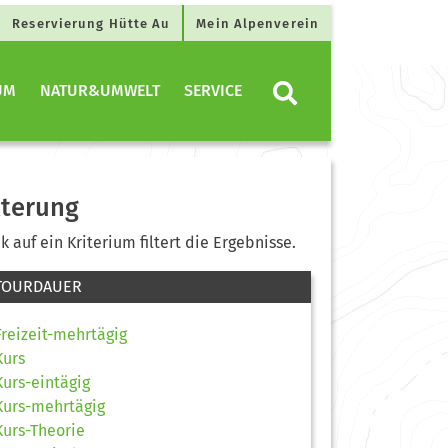
Reservierung Hütte Au
Mein Alpenverein
UM
NATUR&UMWELT
SERVICE
lterung
ck auf ein Kriterium filtert die Ergebnisse.
TOURDAUER
Freizeit-mehrtägig
Kurs
Kurs-eintägig
Kurs-mehrtägig
Kurs-Theorie