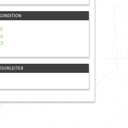
KONDITION
K1
K2
K3
TOURLEITER