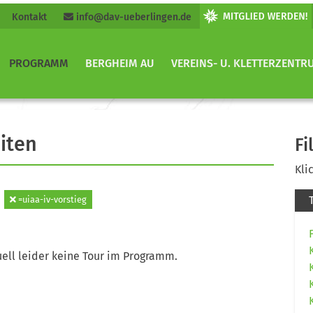
Kontakt
info@dav-ueberlingen.de
PROGRAMM
BERGHEIM AU
VEREINS- U. KLETTERZENTR
iten
Fi
Kli
=uiaa-iv-vorstieg
ell leider keine Tour im Programm.