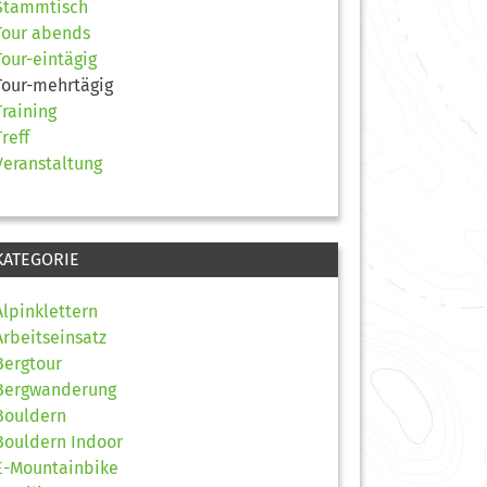
Stammtisch
Tour abends
Tour-eintägig
Tour-mehrtägig
Training
Treff
Veranstaltung
KATEGORIE
Alpinklettern
Arbeitseinsatz
Bergtour
Bergwanderung
Bouldern
Bouldern Indoor
E-Mountainbike