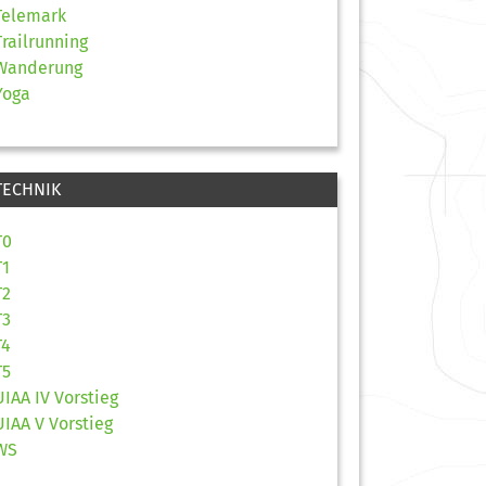
Telemark
Trailrunning
Wanderung
Yoga
TECHNIK
T0
T1
T2
T3
T4
T5
UIAA IV Vorstieg
UIAA V Vorstieg
WS