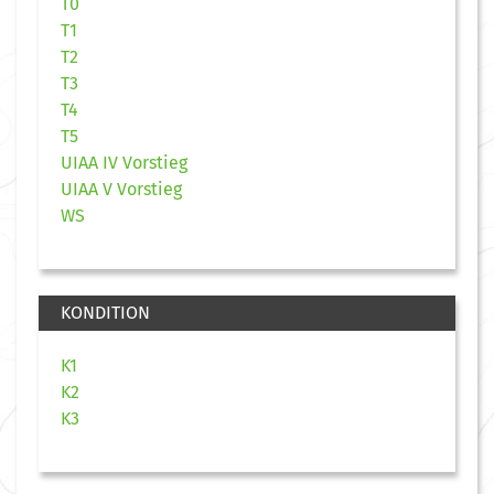
T0
T1
T2
T3
T4
T5
UIAA IV Vorstieg
UIAA V Vorstieg
WS
KONDITION
K1
K2
K3