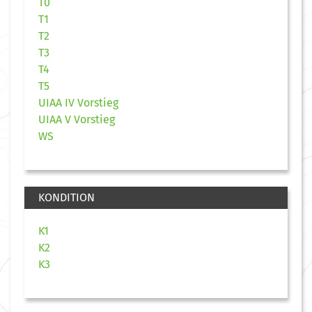
T0
T1
T2
T3
T4
T5
UIAA IV Vorstieg
UIAA V Vorstieg
WS
KONDITION
K1
K2
K3