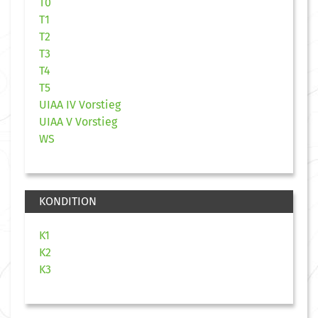
T0
T1
T2
T3
T4
T5
UIAA IV Vorstieg
UIAA V Vorstieg
WS
KONDITION
K1
K2
K3