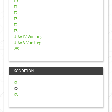
T0
T1
T2
T3
T4
T5
UIAA IV Vorstieg
UIAA V Vorstieg
WS
KONDITION
K1
K2
K3