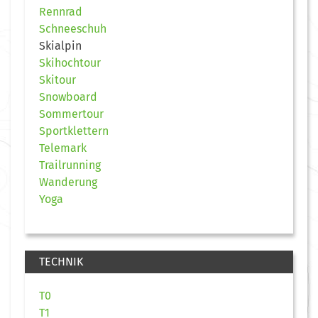
Rennrad
Schneeschuh
Skialpin
Skihochtour
Skitour
Snowboard
Sommertour
Sportklettern
Telemark
Trailrunning
Wanderung
Yoga
TECHNIK
T0
T1