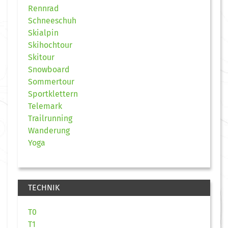
Rennrad
Schneeschuh
Skialpin
Skihochtour
Skitour
Snowboard
Sommertour
Sportklettern
Telemark
Trailrunning
Wanderung
Yoga
TECHNIK
T0
T1