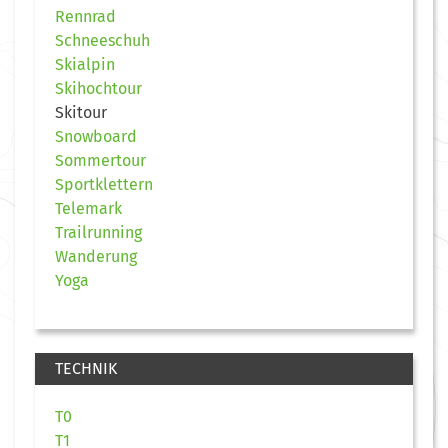
Rennrad
Schneeschuh
Skialpin
Skihochtour
Skitour
Snowboard
Sommertour
Sportklettern
Telemark
Trailrunning
Wanderung
Yoga
TECHNIK
T0
T1