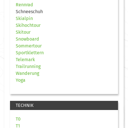
Rennrad
Schneeschuh
Skialpin
Skihochtour
Skitour
Snowboard
Sommertour
Sportklettern
Telemark
Trailrunning
Wanderung
Yoga
TECHNIK
T0
T1