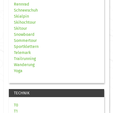
Rennrad
Schneeschuh
Skialpin
Skihochtour
Skitour
Snowboard
Sommertour
Sportklettern
Telemark
Trailrunning
Wanderung
Yoga
TECHNIK
T0
T1