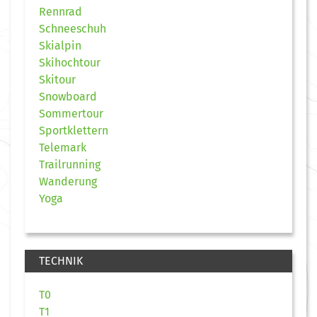
Rennrad
Schneeschuh
Skialpin
Skihochtour
Skitour
Snowboard
Sommertour
Sportklettern
Telemark
Trailrunning
Wanderung
Yoga
TECHNIK
T0
T1