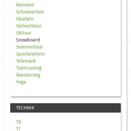
Rennrad
Schneeschuh
Skialpin
Skihochtour
Skitour
Snowboard
Sommertour
Sportklettern
Telemark
Trailrunning
Wanderung
Yoga
TECHNIK
T0
T1