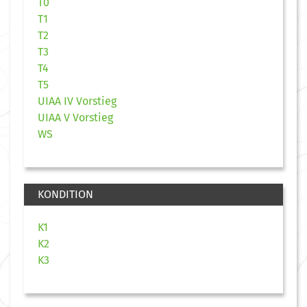
T0
T1
T2
T3
T4
T5
UIAA IV Vorstieg
UIAA V Vorstieg
WS
KONDITION
K1
K2
K3