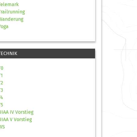
Telemark
Trailrunning
Wanderung
Yoga
TECHNIK
T0
T1
T2
T3
T4
T5
UIAA IV Vorstieg
UIAA V Vorstieg
WS