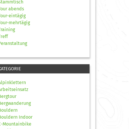
Stammtisch
Tour abends
Tour-eintägig
Tour-mehrtägig
Training
Treff
Veranstaltung
KATEGORIE
Alpinklettern
Arbeitseinsatz
Bergtour
Bergwanderung
Bouldern
Bouldern Indoor
E-Mountainbike