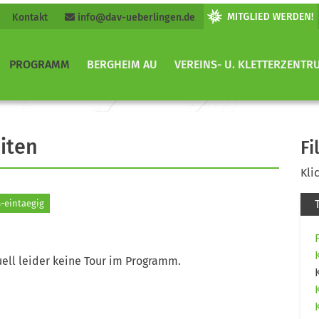
Kontakt
info@dav-ueberlingen.de
PROGRAMM
BERGHEIM AU
VEREINS- U. KLETTERZENTR
iten
Fi
Kli
-eintaegig
ell leider keine Tour im Programm.