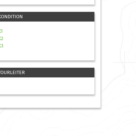
KONDITION
K1
K2
K3
TOURLEITER