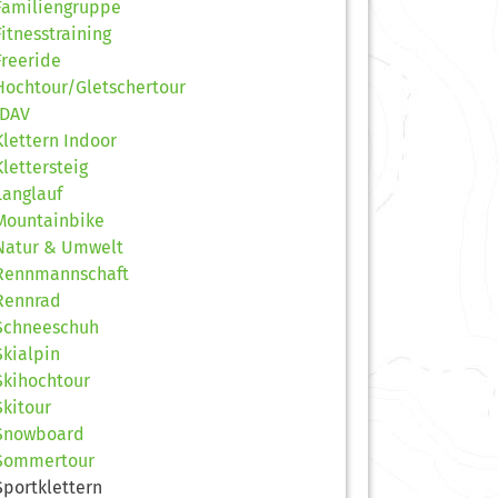
Familiengruppe
Fitnesstraining
Freeride
Hochtour/Gletschertour
JDAV
Klettern Indoor
Klettersteig
Langlauf
Mountainbike
Natur & Umwelt
Rennmannschaft
Rennrad
Schneeschuh
Skialpin
Skihochtour
Skitour
Snowboard
Sommertour
Sportklettern