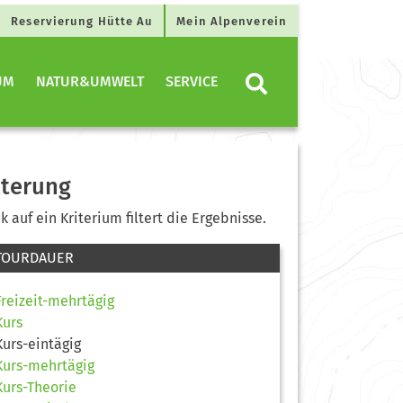
Reservierung Hütte Au
Mein Alpenverein
UM
NATUR&UMWELT
SERVICE
lterung
ck auf ein Kriterium filtert die Ergebnisse.
TOURDAUER
Freizeit-mehrtägig
Kurs
Kurs-eintägig
Kurs-mehrtägig
Kurs-Theorie