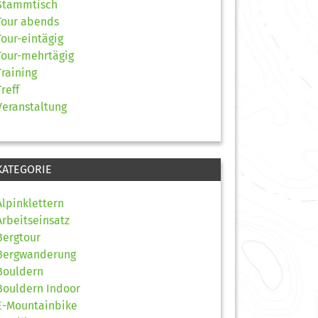
Stammtisch
Tour abends
Tour-eintägig
Tour-mehrtägig
Training
Treff
Veranstaltung
KATEGORIE
Alpinklettern
Arbeitseinsatz
Bergtour
Bergwanderung
Bouldern
Bouldern Indoor
E-Mountainbike