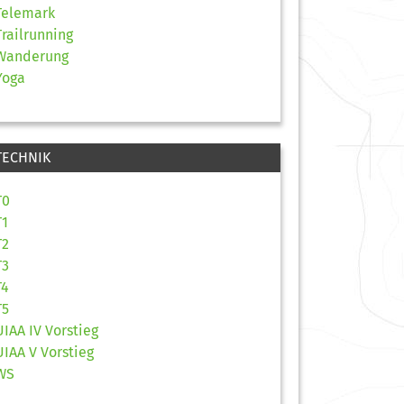
Telemark
Trailrunning
Wanderung
Yoga
TECHNIK
T0
T1
T2
T3
T4
T5
UIAA IV Vorstieg
UIAA V Vorstieg
WS