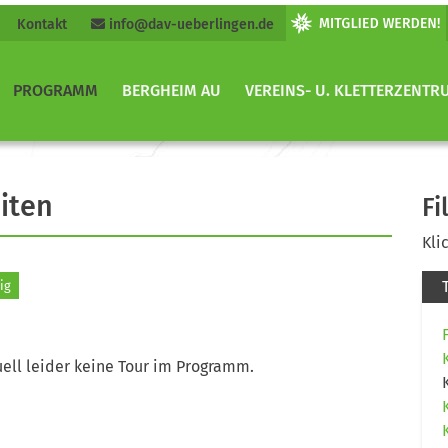
Kontakt
info@dav-ueberlingen.de
PROGRAMM
BERGHEIM AU
VEREINS- U. KLETTERZENTR
iten
Fi
Kli
ig
ell leider keine Tour im Programm.