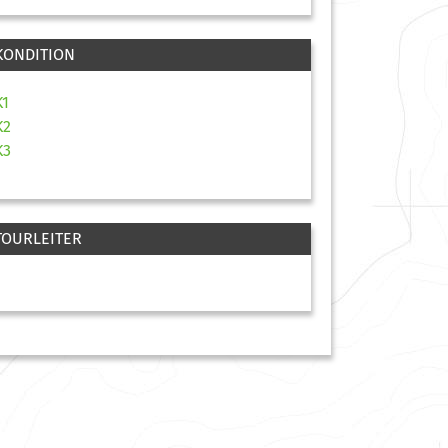
KONDITION
K1
K2
K3
TOURLEITER