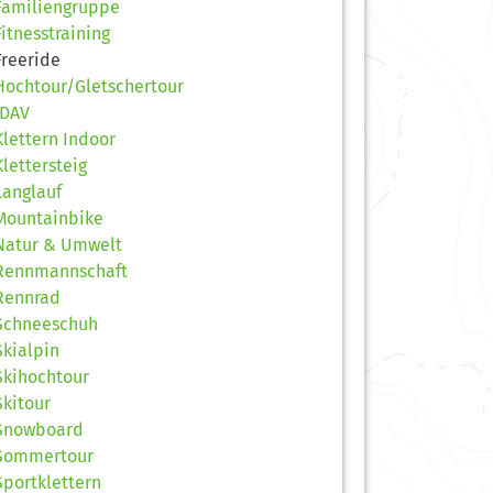
Familiengruppe
Fitnesstraining
Freeride
Hochtour/Gletschertour
JDAV
Klettern Indoor
Klettersteig
Langlauf
Mountainbike
Natur & Umwelt
Rennmannschaft
Rennrad
Schneeschuh
Skialpin
Skihochtour
Skitour
Snowboard
Sommertour
Sportklettern