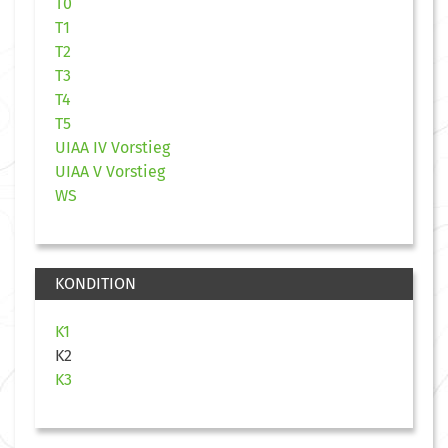
T0
T1
T2
T3
T4
T5
UIAA IV Vorstieg
UIAA V Vorstieg
WS
KONDITION
K1
K2
K3