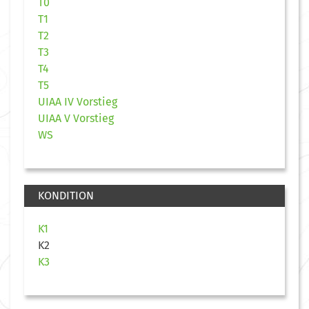
T0
T1
T2
T3
T4
T5
UIAA IV Vorstieg
UIAA V Vorstieg
WS
KONDITION
K1
K2
K3